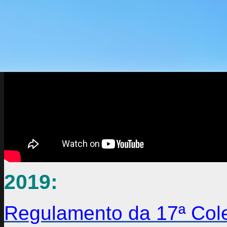
2019:
Regulamento da
17ª Col