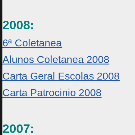
2008:
6ª Coletanea
Alunos Coletanea 2008
Carta Geral Escolas 2008
Carta Patrocinio 2008
2007: