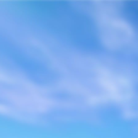
Home
Sobre Nós
Compaz
Campanhas
Mídia de Paz
Eventos
Publicações
Contato
Home
Coletâneas