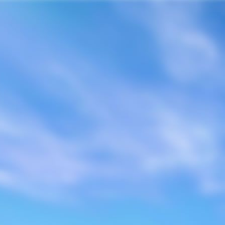
Home
Sobre Nós
Compaz
Campanhas
Mídia de Paz
Eventos
Publicações
Contato
Home
Regulamento