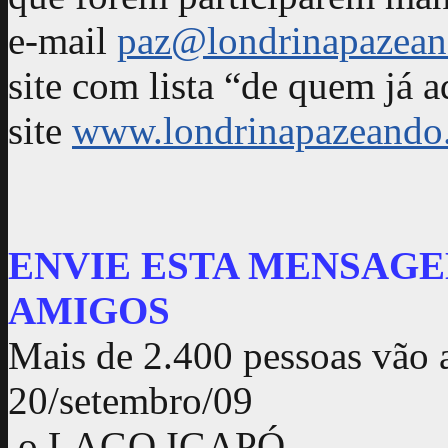
e-mail
paz@londrinapazean
site com lista “de quem já 
site
www.londrinapazeando.
ENVIE ESTA MENSAGE
AMIGOS
Mais de 2.400 pessoas vão 
20/setembro/09
o LAGO IGAPÓ.