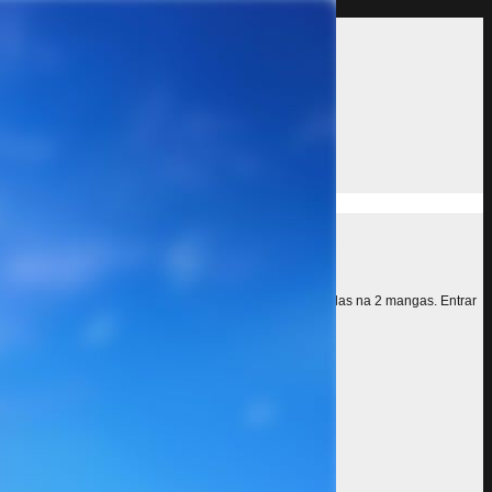
desde que o layout seja mantido e as logos sejam inseridas na 2 mangas. Entrar
s)