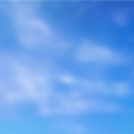
emana Municipal da Paz
, para as instituições membros da organização do evento, 
paz@londrinapazeando.org.br
e pelo fone 43.99996-1283 ou 43.99144-5276 (Lui