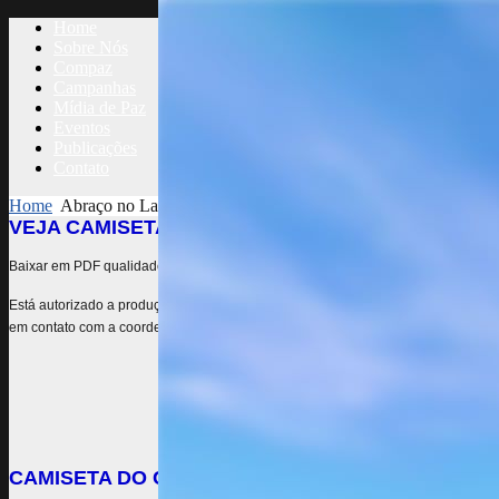
Home
Sobre Nós
Compaz
Campanhas
Mídia de Paz
Eventos
Publicações
Contato
Home
Abraço no Lago
VEJA CAMISETA 2017
Baixar em PDF qualidade para produção
(em breve)
Está autorizado a produção de camisetas do evento
9º Abraço no Lago e 17ª S
em contato com a coordenação formalizando o pedido de produção pelo e-mail
CAMISETA DO COMPAZ 2017